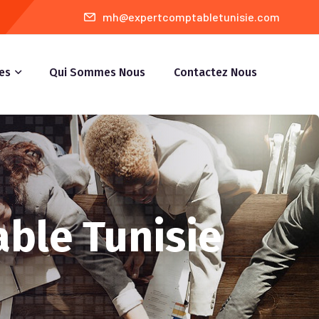
mh@expertcomptabletunisie.com
es
Qui Sommes Nous
Contactez Nous
able Tunisie